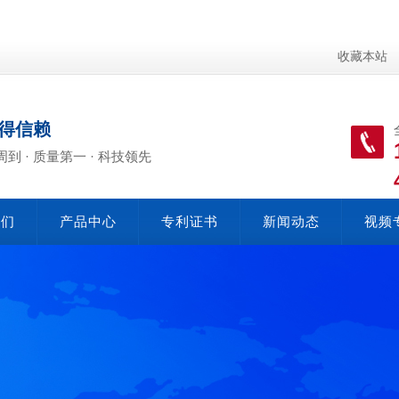
收藏本站
值得信赖
周到 · 质量第一 · 科技领先
我们
产品中心
专利证书
新闻动态
视频