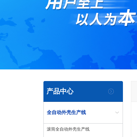
产品中心
全自动外壳生产线
滚筒全自动外壳生产线