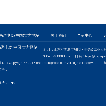
易游电竞(中国)官方网站
关于我们
产品中心
易游电竞(中国)官方网站
地 址：山东省青岛市城阳区玉皇岭工业园丹顺
3357 4008003375 邮箱：
tops@capepo
 ：Copyright © 2017 capepointpress.com All Rights Reserved 
支持：
 \ LINK