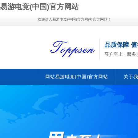
易游电竞(中国)官方网站
欢迎进入易游电竞(中国)官方网站 官方网站！
品质保障 
客户至上 · 服务
网站易游电竞(中国)官方网站
关于