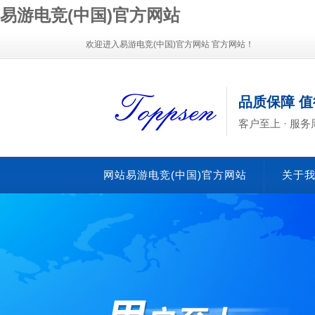
易游电竞(中国)官方网站
欢迎进入易游电竞(中国)官方网站 官方网站！
品质保障 
客户至上 · 服务
网站易游电竞(中国)官方网站
关于