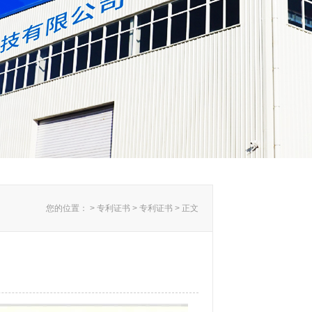
您的位置： >
专利证书
> 专利证书 > 正文