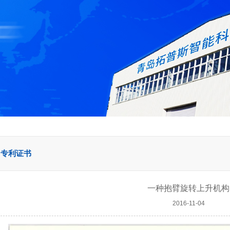
专利证书
一种抱臂旋转上升机构
2016-11-04